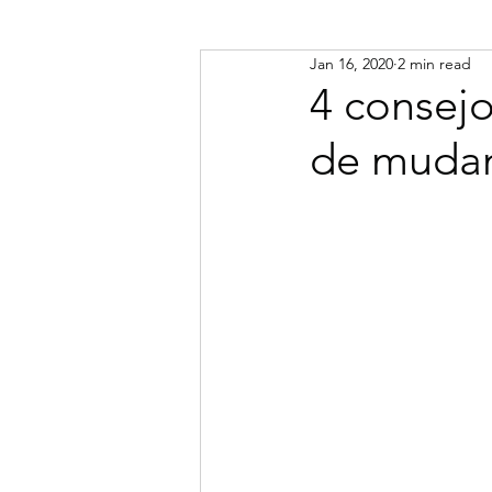
Jan 16, 2020
2 min read
English
Español
about H
4 consej
de mudan