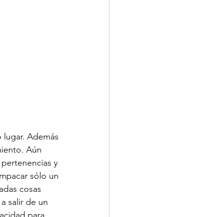
o lugar. Además 
miento. Aún 
pertenencias y 
 empacar sólo un 
adas cosas 
 salir de un 
acidad para 