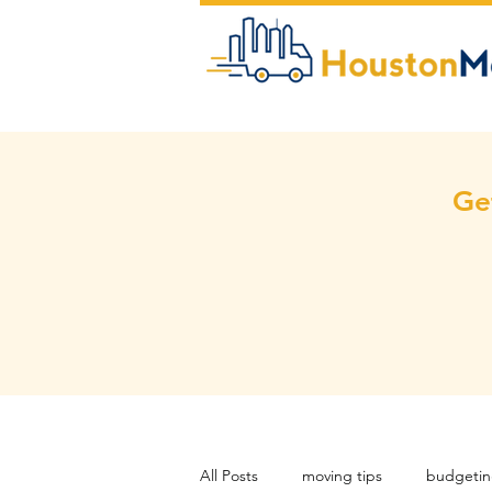
Ge
All Posts
moving tips
budgeti