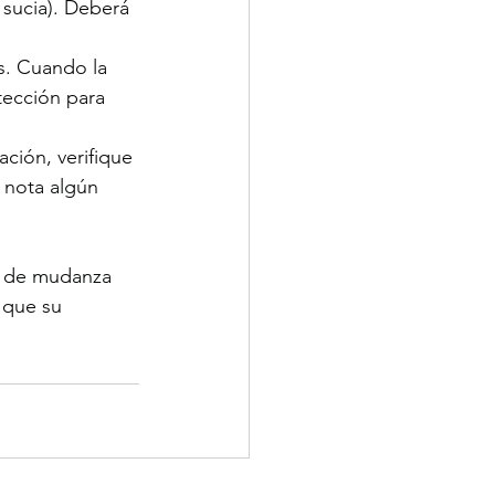
 sucia). Deberá 
. Cuando la 
tección para 
ión, verifique 
 nota algún 
a de mudanza 
 que su 