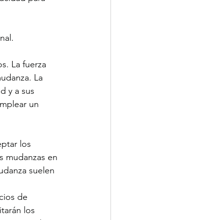
nal.
. La fuerza 
mudanza. La 
d y a sus 
emplear un 
ptar los 
as mudanzas en 
udanza suelen 
cios de 
tarán los 