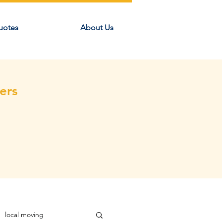
uotes
About Us
ers
local moving