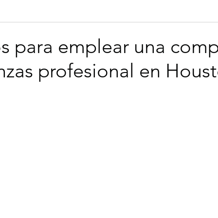
ouston
business moving
os para emplear una com
zas profesional en Hous