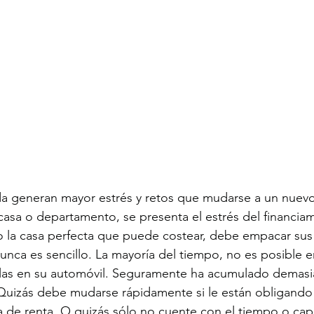
ida generan mayor estrés y retos que mudarse a un nuev
casa o departamento, se presenta el estrés del financia
 la casa perfecta que puede costear, debe empacar sus 
 nunca es sencillo. La mayoría del tiempo, no es posible
arlas en su automóvil. Seguramente ha acumulado demasi
uizás debe mudarse rápidamente si le están obligando a
 de renta. O quizás sólo no cuente con el tiempo o cap