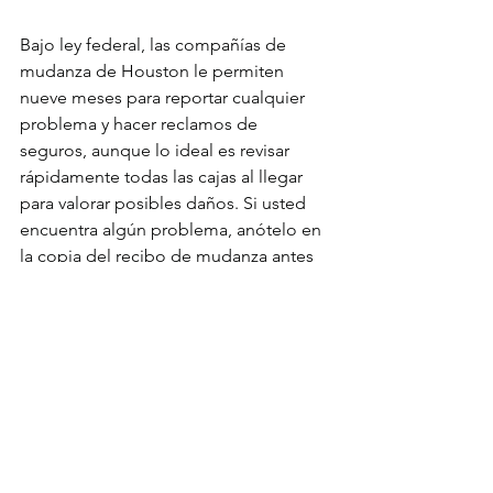
Bajo ley federal, las compañías de 
mudanza de Houston le permiten 
nueve meses para reportar cualquier 
problema y hacer reclamos de 
seguros, aunque lo ideal es revisar 
rápidamente todas las cajas al llegar 
para valorar posibles daños. Si usted 
encuentra algún problema, anótelo en 
la copia del recibo de mudanza antes 
de firmar. Desde entonces, las 
compañías de mudanza cuentan con 
tiempo limitado para reconocer su 
reclamo y atenderlo, así que asegúrese 
de que le den seguimiento.
10. Esté consciente de su nivel 
de protección