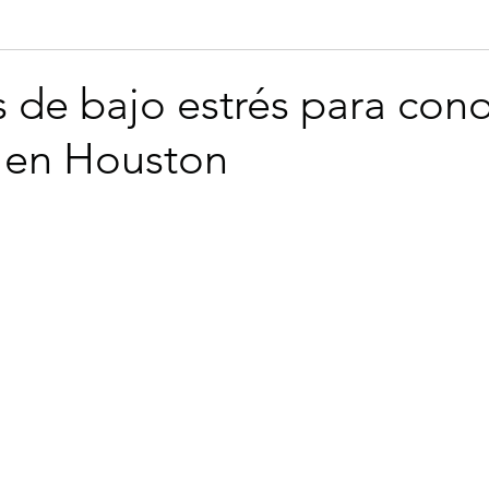
ouston
business moving
 de bajo estrés para con
 en Houston