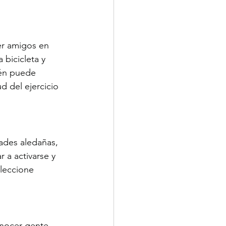
er amigos en 
 bicicleta y 
ién puede 
ud del ejercicio 
des aledañas, 
a activarse y 
leccione 
nocer gente. 