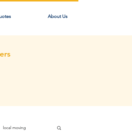
uotes
About Us
ers
local moving