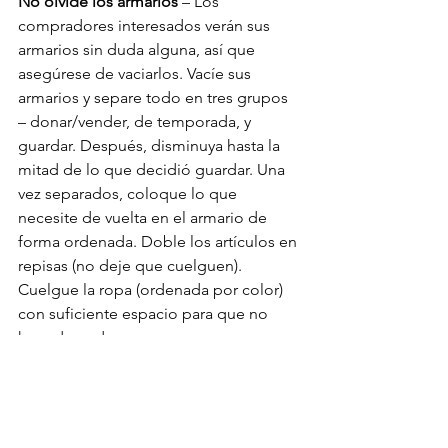
No olvide los armarios 
– Los 
compradores interesados verán sus 
armarios sin duda alguna, así que 
asegúrese de vaciarlos. Vacíe sus 
armarios y separe todo en tres grupos 
– donar/vender, de temporada, y 
guardar. Después, disminuya hasta la 
mitad de lo que decidió guardar. Una 
vez separados, coloque lo que 
necesite de vuelta en el armario de 
forma ordenada. Doble los artículos en 
repisas (no deje que cuelguen). 
Cuelgue la ropa (ordenada por color) 
con suficiente espacio para que no 
haya desorden.
Recuerde que, no importa lo que haga, 
lo que busca es vender la casa tan 
rápido como sea posible. Asegúrese 