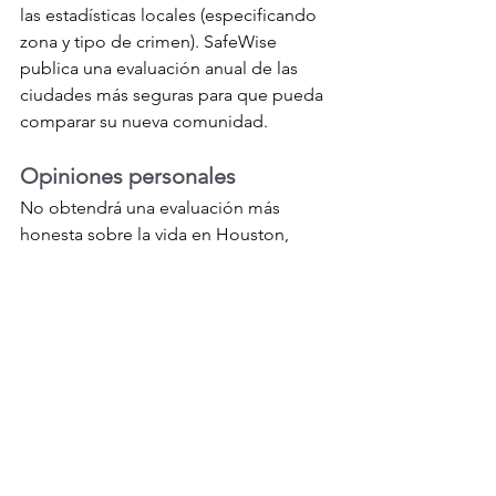
las estadísticas locales (especificando 
zona y tipo de crimen). SafeWise 
publica una evaluación anual de las 
ciudades más seguras para que pueda 
comparar su nueva comunidad.
Opiniones personales
No obtendrá una evaluación más 
honesta sobre la vida en Houston, 
Texas, que de sus residentes. Los foros 
en línea ofrecen un espacio para que 
los locales compartan lo bueno y malo 
de sus comunidades. Para empezar, 
consulte City-Data.com o las listas de 
subreddit en Reddit. Nextdoor es un 
sitio privado donde los residentes 
pueden interactuar. No olvide las redes 
sociales más grandes como Facebook, 