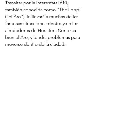
Transitar por la interestatal 610, 
también conocida como “The Loop” 
(“el Aro”), le llevará a muchas de las 
famosas atracciones dentro y en los 
alrededores de Houston. Conozca 
bien el Aro, y tendrá problemas para 
moverse dentro de la ciudad.
16. Las normas de zonificación 
en Houston son extrañamente 
liberales
Si busca construir una estructura 
comercial en Houston, se encontrará 
menos cinta adhesiva roja que en otras 
ciudades. En Houston, las estrictas 
normas de zonificación de otras 
ciudades usualmente no están 